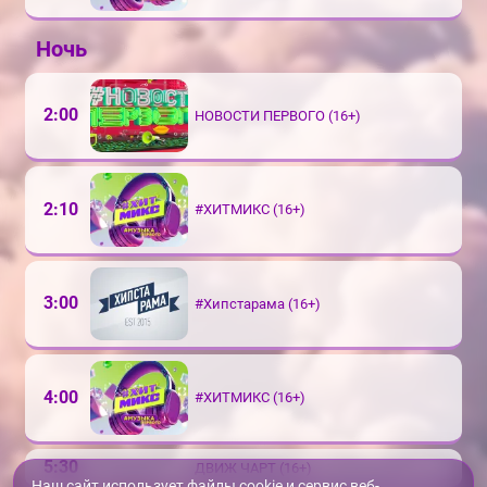
Ночь
2:00
НОВОСТИ ПЕРВОГО (16+)
2:10
#ХИТМИКС (16+)
3:00
#Хипстарама (16+)
4:00
#ХИТМИКС (16+)
5:30
ДВИЖ ЧАРТ (16+)
Наш сайт использует файлы cookie и сервис веб-