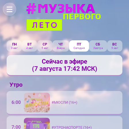
ПН
ВТ
СР
ЧТ
ПТ
СБ
ВС
3 авг
4 авг
5 авг
Вчера
Сегодня
Завтра
9 авг
Сейчас в эфире
(7 августа 17:42 МСК)
Утро
6:00
#МЮСЛИ (16+)
7:00
#УТРОНАСПОРТЕ (16+)